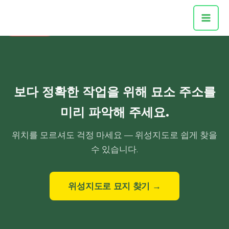
벌초대행
콘
다온그룹
텐
대표전화
츠
로
건
너
뛰
보다 정확한 작업을 위해 묘소 주소를
기
미리 파악해 주세요.
위치를 모르셔도 걱정 마세요 — 위성지도로 쉽게 찾을
수 있습니다.
위성지도로 묘지 찾기 →