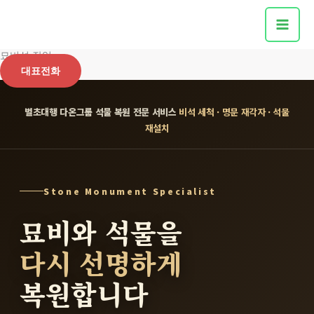
콘
텐
츠
묘비석 작업
로
대표전화
건
너
벌초대행 다온그룹 석물 복원 전문 서비스
비석 세척 · 명문 재각자 · 석물
뛰
재설치
기
Stone Monument Specialist
묘비와 석물을
다시 선명하게
복원합니다