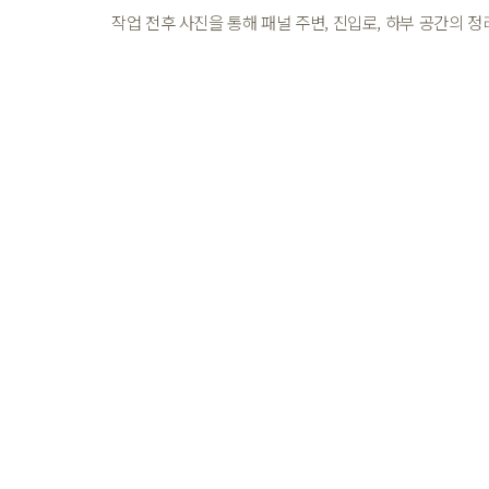
작업 전후 사진을 통해 패널 주변, 진입로, 하부 공간의 정
BEFORE
식생이 번져 발전소 주변 접근과 점검이 어려운 상태