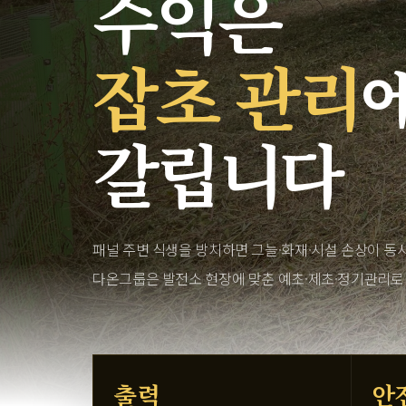
수익은
잡초 관리
갈립니다
패널 주변 식생을 방치하면 그늘·화재·시설 손상이 동
다온그룹은 발전소 현장에 맞춘 예초·제초·정기관리로
출력
안