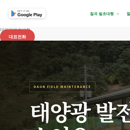
콘
텐
GET IT ON
칠곡 벌초대행
칠
Google Play
츠
로
태양광예초대행
건
대표전화
너
뛰
기
DAON FIELD MAINTENANCE
태양광 발