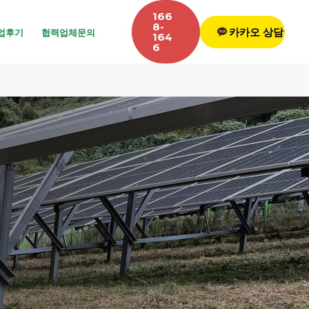
166
8-
카카오 상담
업후기
협력업체문의
164
6